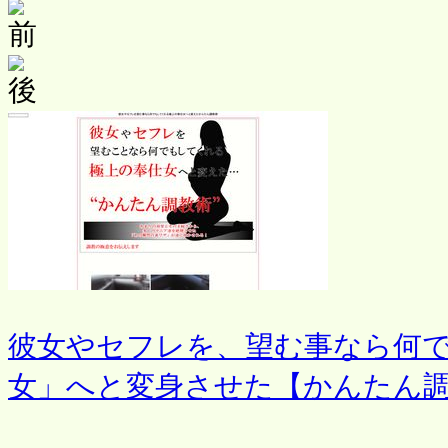
彼女やセフレを、望む事なら何
女」へと変身させた【かんたん