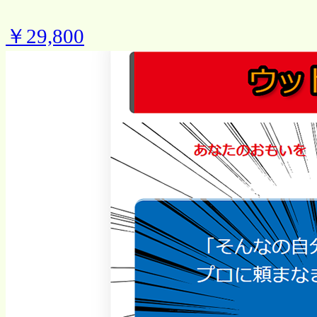
￥29,800