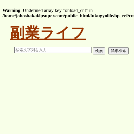
Warning
: Undefined array key "onload_cnt" in
/home/johoshakai/lpsuper.com/public_html/fukugyolife/hp_ref/
副業ライフ