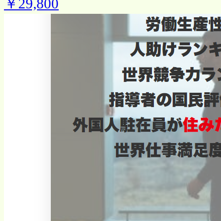
￥29,800