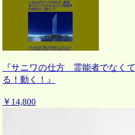
『サニワの仕方 霊能者でなく
る！動く！』
￥14,800