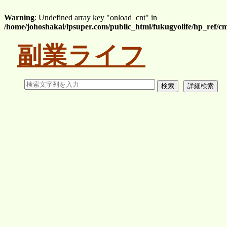
Warning
: Undefined array key "onload_cnt" in
/home/johoshakai/lpsuper.com/public_html/fukugyolife/hp_ref/
副業ライフ